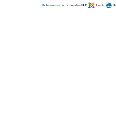
Dictionaries export
, created on PHP,
Joomla,
Dr