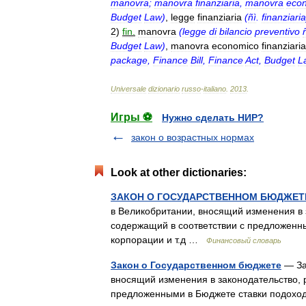
manovra
;
manovra
finanziaria
,
manovra
eco
Budget
Law
)
,
legge
finanziaria
(
ñì
.
finanziaria
2
)
fin
.
manovra
(
legge
di
bilancio
preventivo
Budget
Law
)
,
manovra
economico
finanziaria
package
,
Finance
Bill
,
Finance
Act
,
Budget
L
Universale
dizionario
russo
-
italiano
.
2013
.
Игры ⚽
Нужно сделать НИР?
закон о возрастных нормах
Look at other dictionaries:
ЗАКОН О ГОСУДАРСТВЕННОМ БЮДЖЕТ
в Великобритании, вносящий изменения в
содержащий в соответствии с предложенны
корпорации и т.д …
Финансовый словарь
Закон о Государственном бюджете
— За
вносящий изменения в законодательство,
предложенными в Бюджете ставки подоход