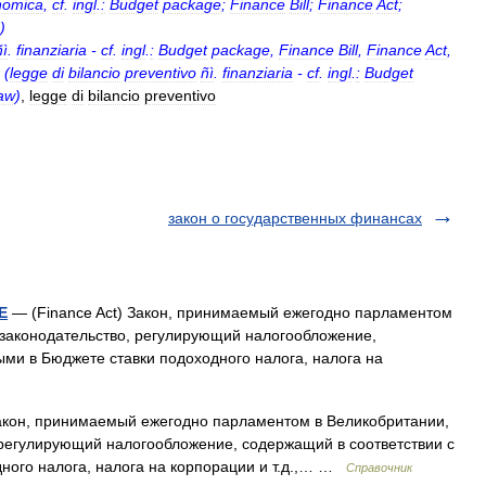
nomica
,
cf
.
ingl
.
:
Budget
package
;
Finance
Bill
;
Finance
Act
;
)
ñì
.
finanziaria
-
cf
.
ingl
.
:
Budget
package
,
Finance
Bill
,
Finance
Act
,
(
legge
di
bilancio
preventivo
ñì
.
finanziaria
-
cf
.
ingl
.
:
Budget
aw
)
,
legge
di
bilancio
preventivo
закон о государственных финансах
Е
— (Finance Act) Закон, принимаемый ежегодно парламентом
 законодательство, регулирующий налогообложение,
ми в Бюджете ставки подоходного налога, налога на
кон, принимаемый ежегодно парламентом в Великобритании,
 регулирующий налогообложение, содержащий в соответствии с
ного налога, налога на корпорации и т.д.,… …
Справочник