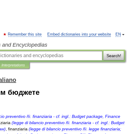
Remember this site
Embed dictionaries into your website
EN
s and Encyclopedias
Search!
Interpretations
aliano
ом бюджете
cio
preventivo
ñì
.
finanziaria
-
cf
.
ingl
.
:
Budget
package
,
Finance
ziaria
(
legge
di
bilancio
preventivo
ñì
.
finanziaria
-
cf
.
ingl
.
:
Budget
aw
)
,
finanziaria
(
legge
di
bilancio
preventivo
ñì
.
legge
finanziaria
;