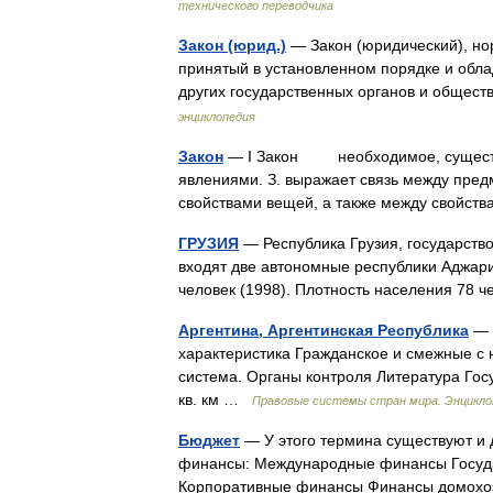
технического переводчика
Закон (юрид.)
— Закон (юридический), но
принятый в установленном порядке и обл
других государственных органов и общес
энциклопедия
Закон
— I Закон необходимое, существе
явлениями. З. выражает связь между пре
свойствами вещей, а также между свойст
ГРУЗИЯ
— Республика Грузия, государство
входят две автономные республики Аджари
человек (1998). Плотность населения 78 
Аргентина, Аргентинская Республика
— 
характеристика Гражданское и смежные с 
система. Органы контроля Литература Гос
кв. км …
Правовые системы стран мира. Энцикло
Бюджет
— У этого термина существуют и 
финансы: Международные финансы Госуд
Корпоративные финансы Финансы домохо