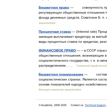
Бюджетное право
— совокупность прав
регулирующих общественные отношения п
фонда денежных средств. Советское Б. п
энциклопедия
Процентная ставка
— (Interest rate) Про
заемщик выплачивает кредитору за взятый
виды процентных ставок по кредитам, р
ФИНАНСОВОЕ ПРАВО
— – в СССР отрасл
общественные отношения, возникающие в
социалистического государства, т. е. в св
распределением… …
Советский юридический
Бюджетное планирование
— составлени
социалистических странах. Является сост
основе показателей народно хозяйственн
Большая советская энциклопедия
© Academic, 2000-2026
Contact us:
Technical Support
,