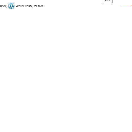
upal,
WordPress, MODx.