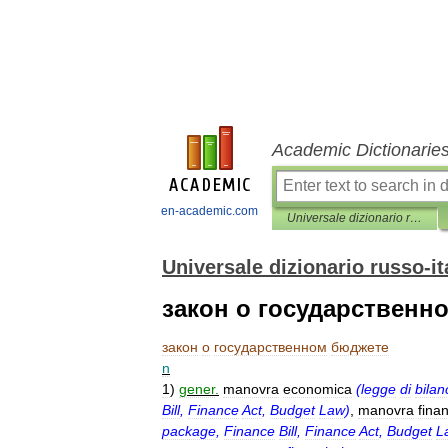
Academic Dictionarie
en-academic.com
Universale dizionario russo-italiano
Universale dizionario russo-it
закон о государственн
закон
о
государственном
бюджете
n
1
)
gener
.
manovra
economica
(
legge
di
bilan
Bill
,
Finance
Act
,
Budget
Law
)
,
manovra
finan
package
,
Finance
Bill
,
Finance
Act
,
Budget
L