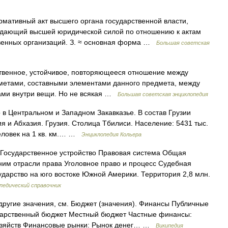
рмативный акт высшего органа государственной власти,
адающий высшей юридической силой по отношению к актам
твенных организаций. З. ≈ основная форма …
Большая советская
нное, устойчивое, повторяющееся отношение между
дметами, составными элементами данного предмета, между
вами внутри вещи. Но не всякая …
Большая советская энциклопедия
 в Центральном и Западном Закавказье. В состав Грузии
я и Абхазия. Грузия. Столица Тбилиси. Население: 5431 тыс.
человек на 1 кв. км.… …
Энциклопедия Кольера
Государственное устройство Правовая система Общая
ним отрасли права Уголовное право и процесс Судебная
ударство на юго востоке Южной Америки. Территория 2,8 млн.
педический справочник
другие значения, см. Бюджет (значения). Финансы Публичные
арственный бюджет Местный бюджет Частные финансы:
зяйств Финансовые рынки: Рынок денег… …
Википедия