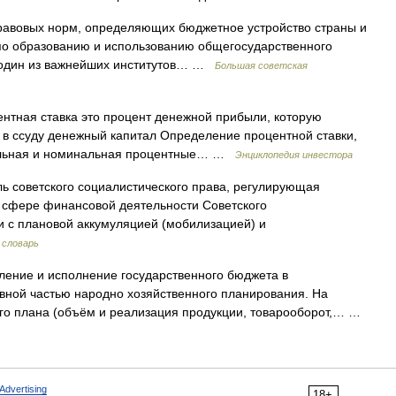
овых норм, определяющих бюджетное устройство страны и
о образованию и использованию общегосударственного
. один из важнейших институтов… …
Большая советская
центная ставка это процент денежной прибыли, которую
 в ссуду денежный капитал Определение процентной ставки,
еальная и номинальная процентные… …
Энциклопедия инвестора
ь советского социалистического права, регулирующая
 сфере финансовой деятельности Советского
язи с плановой аккумуляцией (мобилизацией) и
 словарь
е и исполнение государственного бюджета в
авной частью народно хозяйственного планирования. На
ого плана (объём и реализация продукции, товарооборот,… …
Advertising
18+